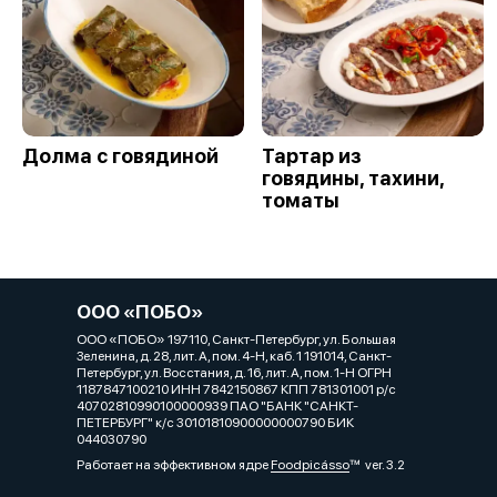
Долма с говядиной
Тартар из
говядины, тахини,
томаты
ООО «ПОБО»
ООО «ПОБО» 197110, Санкт-Петербург, ул. Большая
Зеленина, д. 28, лит. А, пом. 4-Н, каб. 1 191014, Санкт-
Петербург, ул. Восстания, д. 16, лит. А, пом. 1-Н ОГРН
1187847100210 ИНН 7842150867 КПП 781301001 р/с
40702810990100000939 ПАО "БАНК "САНКТ-
ПЕТЕРБУРГ" к/с 30101810900000000790 БИК
044030790
Работает на эффективном ядре
Foodpicásso
ver. 3.2