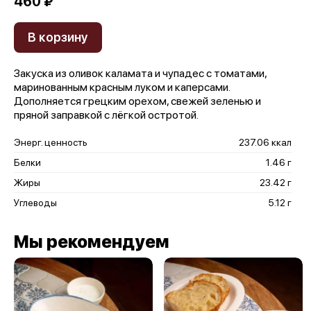
460 ₽
В корзину
Закуска из оливок каламата и чупадес с томатами,
маринованным красным луком и каперсами.
Дополняется грецким орехом, свежей зеленью и
пряной заправкой с лёгкой остротой.
Энерг. ценность
237.06 ккал
Белки
1.46 г
Жиры
23.42 г
Углеводы
5.12 г
Мы рекомендуем