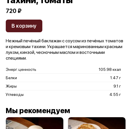
тахини, томаты
720 ₽
В корзину
Нежный печёный баклажан с соусом из печёных томатов
и кремовым тахини. Украшается маринованным красным
луком, кинзой, чесночным маслом и восточными
специями.
Энерг. ценность
105.98 ккал
Белки
1.47 г
Жиры
9.1 г
Углеводы
4.55 г
Мы рекомендуем