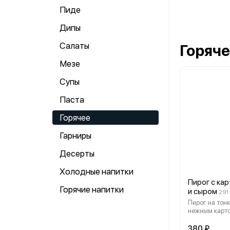
Пиде
Дипы
Салаты
Горяче
Мезе
Супы
Паста
Горячее
Гарниры
Десерты
Холодные напитки
Пирог с ка
Горячие напитки
и сыром
291 
Пирог на тонк
нежным карт
сырным миксо
ароматным л
380 ₽