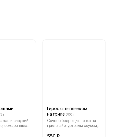
вощами
Гирос с цыпленком
на гриле
3 г
300 г
лажан и сладкий
Сочное бедро цыпленка на
ро, обжаренные
гриле с йогуртовым соусом,
 греческими
свежими овощами (томаты,
ягкой лепешке с
маринованный красный лук,
550 ₽