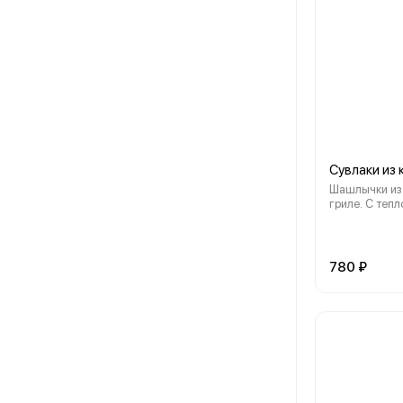
Украшаем ку
специями ши
Сувлаки из
Шашлычки из 
гриле. С теп
свежими овощ
маринованный
микс-салат (р
кинза) и йогу
780 ₽