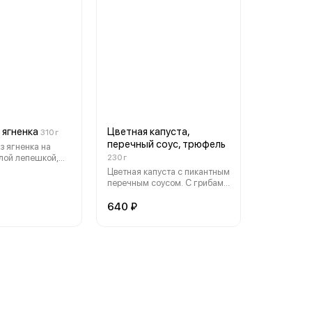
сом бешамель.
 ягненка
Цветная капуста,
310 г
перечный соус, трюфель
 ягненка на
плой лепешкой,
230 г
ощами (томаты,
Цветная капуста с пикантным
й красный лук,
перечным соусом. С грибами
(ромен, фриллис),
сморчками и трюфельным
гуртовым соусом.
маслом. Украшено зеленью.
640 ₽