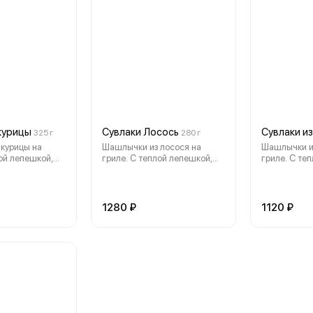
нежным соу
нжутом и
кунжутом и специями
чими.
шичими.
 курицы
Сувлаки Лосось
Сувлаки из
325 г
280 г
курицы на
Шашлычки из лосося на
Шашлычки из
лой лепешкой,
гриле. С теплой лепешкой,
гриле. С те
ами (томаты,
свежими овощами (томаты,
свежими ов
 красный лук,
маринованный красный лук,
маринованны
омен, фриллис),
микс-салат (ромен, фриллис),
микс-салат 
ртовым соусом.
кинза) и йогуртовым соусом.
кинза) и йо
1280 ₽
1120 ₽