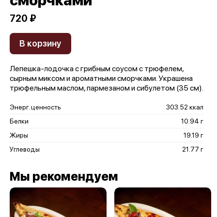
сморчками
720 ₽
В корзину
Лепешка-лодочка с грибным соусом с трюфелем,
сырным миксом и ароматными сморчками. Украшена
трюфельным маслом, пармезаном и сибулетом (35 см).
Энерг. ценность
303.52 ккал
Белки
10.94 г
Жиры
19.19 г
Углеводы
21.77 г
Мы рекомендуем