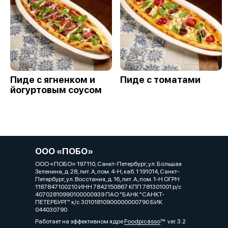
Пиде с ягненком и
Пиде с томатами
йогуртовым соусом
ООО «ПОБО»
ООО «ПОБО» 197110, Санкт-Петербург, ул. Большая
Зеленина, д. 28, лит. А, пом. 4-Н, каб. 1 191014, Санкт-
Петербург, ул. Восстания, д. 16, лит. А, пом. 1-Н ОГРН
1187847100210 ИНН 7842150867 КПП 781301001 р/с
40702810990100000939 ПАО "БАНК "САНКТ-
ПЕТЕРБУРГ" к/с 30101810900000000790 БИК
044030790
Работает на эффективном ядре
Foodpicásso
ver. 3.2