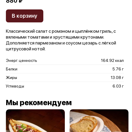
880 ₽
В корзину
Классический салат с ромэном и цыплёнком гриль, с
вялеными томатами и хрустящими крутонами.
Дополняется пармезаном и соусом цезарь с лёгкой
цитрусовой нотой.
Энерг. ценность
164.92 ккал
Белки
5.76 г
Жиры
13.08 г
Углеводы
6.03 г
Мы рекомендуем