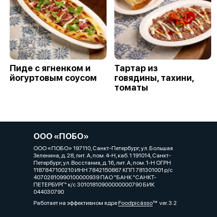
Пиде с ягненком и
Тартар из
йогуртовым соусом
говядины, тахини,
томаты
ООО «ПОБО»
ООО «ПОБО» 197110, Санкт-Петербург, ул. Большая
Зеленина, д. 28, лит. А, пом. 4-Н, каб. 1 191014, Санкт-
Петербург, ул. Восстания, д. 16, лит. А, пом. 1-Н ОГРН
1187847100210 ИНН 7842150867 КПП 781301001 р/с
40702810990100000939 ПАО "БАНК "САНКТ-
ПЕТЕРБУРГ" к/с 30101810900000000790 БИК
044030790
Работает на эффективном ядре
Foodpicásso
ver. 3.2