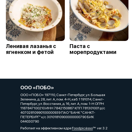
Ленивая лазанья с
Паста с
ягненком и фетой
морепродуктами
ООО «ПОБО»
ООО «ПОБО» 197110, Санкт-Петербург, ул. Большая
Зеленина, д. 28, лит. А, пом. 4-Н, каб. 1 191014, Санкт-
Петербург, ул. Восстания, д. 16, лит. А, пом. 1-Н ОГРН
1187847100210 ИНН 7842150867 КПП 781301001 р/с
40702810990100000939 ПАО "БАНК "САНКТ-
ПЕТЕРБУРГ" к/с 30101810900000000790 БИК
044030790
Работает на эффективном ядре
Foodpicásso
ver. 3.2