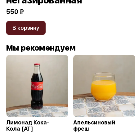
негазированная
550 ₽
В корзину
Мы рекомендуем
Лимонад Кока-
Апельсиновый
Кола [AT]
фреш