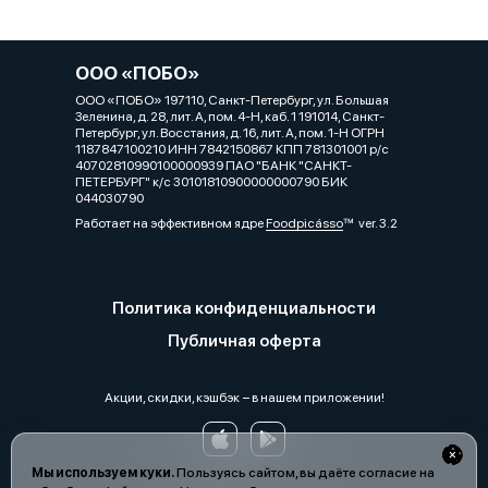
ООО «ПОБО»
ООО «ПОБО» 197110, Санкт-Петербург, ул. Большая
Зеленина, д. 28, лит. А, пом. 4-Н, каб. 1 191014, Санкт-
Петербург, ул. Восстания, д. 16, лит. А, пом. 1-Н ОГРН
1187847100210 ИНН 7842150867 КПП 781301001 р/с
40702810990100000939 ПАО "БАНК "САНКТ-
ПЕТЕРБУРГ" к/с 30101810900000000790 БИК
044030790
Работает на эффективном ядре
Foodpicásso
ver. 3.2
Политика конфиденциальности
Публичная оферта
Акции, скидки, кэшбэк − в нашем приложении!
Мы используем куки.
Пользуясь сайтом, вы даёте согласие на